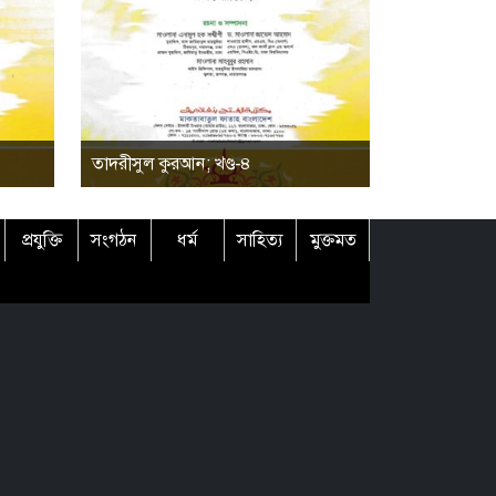
তাদরীসুল কুরআন; খণ্ড-৪
প্রযুক্তি
সংগঠন
ধর্ম
সাহিত্য
মুক্তমত