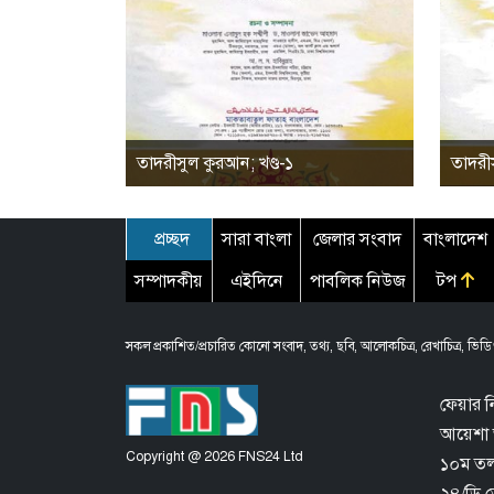
তাদরীসুল কুরআন; খণ্ড-১
তাদরীস
প্রচ্ছদ
সারা বাংলা
জেলার সংবাদ
বাংলাদেশ
সম্পাদকীয়
এইদিনে
পাবলিক নিউজ
টপ
সকল প্রকাশিত/প্রচারিত কোনো সংবাদ, তথ্য, ছবি, আলোকচিত্র, রেখাচিত্র, ভিডিও
ফেয়ার ন
আয়েশা 
Copyright @ 2026 FNS24 Ltd
১০ম তলা,
২৪/ডি 