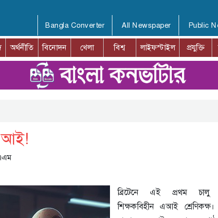
Bangla Converter
All Newspaper
Public 
দ
অর্থনীতি
বিনোদন
খেলা
বিশ্ব
লাইফস্টাইল
প্রযুক্তি
 এআই!
 এএম
ব্রিটেনে এই প্রথম চালু
শিক্ষকবিহীন এআই শ্রেণিকক্ষ।