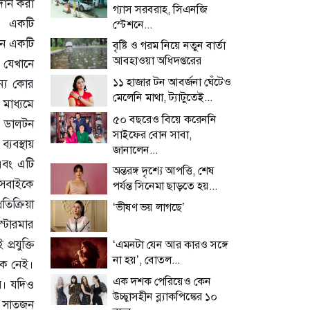
দান করা
গ্যাস সরবরাহ, সিএনজি
, একটি
স্টেশনে...
ানে একটি
বৃষ্টি ও গরম নিয়ে নতুন বার্তা
আবহাওয়া অধিদপ্তরের
ে যেখানে
১১ হাজার টন আবর্জনা ঘেঁটেও
জন্য কোর
মেলেনি মাথা, ট্যাটুতেই...
মাধ্যমে
৫০ বছরেও বিয়ে করেননি
ন ডালটন
সাইফের বোন সাবা,
্যবস্থায়
জানালেন...
এবং এটি
অন্তরঙ্গ দৃশ্যে আপত্তি, শেষ
 সবাইকে
পর্যন্ত সিনেমা ছাড়তে হয়...
তিক্রিয়া
‘ভীষণ ভয় লাগছে’
 স্টারমার
রযুক্তি
‘এমনটা যেন আর কারও সঙ্গে
না হয়’, বোতল...
ষক নেই।
এক দশক পেরিয়েও কেন
ায়। যদিও
উচ্ছ্বাসহীন ব্ল্যাকপিঙ্কের ১০
নে সাতজন