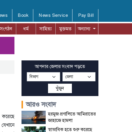
News
Book
News Service
Pay Bill
সংগঠন
ধর্ম
সাহিত্য
মুক্তমত
অন্যান্য
আপনার জেলার সংবাদ পড়তে
খুঁজুন
আরও সংবাদ
হরমুজ প্রণালিতে আমিরাতের
 করেছে
জাহাজে হামলা
 যেখানে
স্বাভাবিক হতে শুরু করেছে