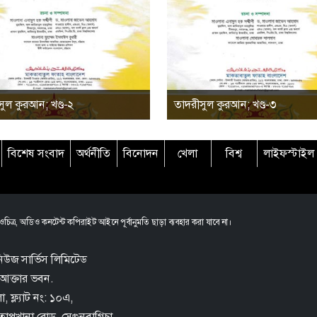
ুল কুরআন; খণ্ড-২
তাদরীসুল কুরআন; খণ্ড-৩
বিশেষ সংবাদ
অর্থনীতি
বিনোদন
খেলা
বিশ্ব
লাইফস্টাইল
চিত্র, অডিও কনটেন্ট কপিরাইট আইনে পূর্বানুমতি ছাড়া ব্যবহার করা যাবে না।
িউজ সার্ভিস লিমিটেড
আক্তার ভবন.
 ফ্ল্যাট নং: ১০এ,
তোপখানা রোড,
সেগুনবাগিচা