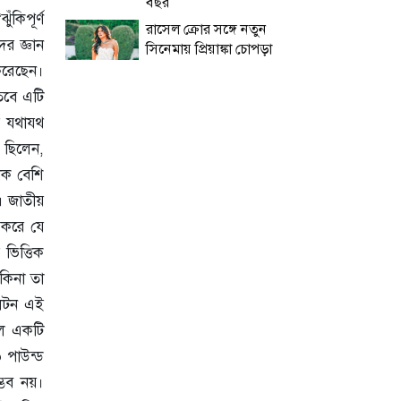
বছর
ঁকিপূর্ণ
রাসেল ক্রোর সঙ্গে নতুন
ের জ্ঞান
সিনেমায় প্রিয়াঙ্কা চোপড়া
করেছেন।
তবে এটি
র যথাযথ
ন ছিলেন,
েক বেশি
। জাতীয়
 করে যে
ভিত্তিক
 কিনা তা
ডালটন এই
হুল একটি
০ পাউন্ড
্ভব নয়।