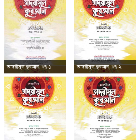
তাদরীসুল কুরআন; খণ্ড-১
তাদরীসুল কুরআন; খণ্ড-২