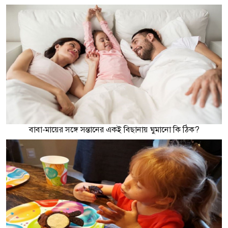
বাবা-মায়ের সঙ্গে সন্তানের একই বিছানায় ঘুমানো কি ঠিক?