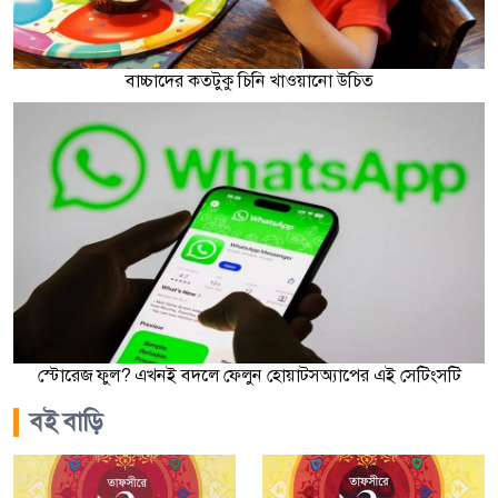
বাচ্চাদের কতটুকু চিনি খাওয়ানো উচিত
স্টোরেজ ফুল? এখনই বদলে ফেলুন হোয়াটসঅ্যাপের এই সেটিংসটি
বই বাড়ি