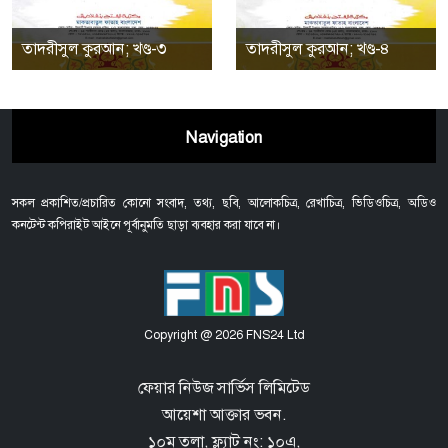
তাদরীসুল কুরআন; খণ্ড-৩
তাদরীসুল কুরআন; খণ্ড-৪
Navigation
সকল প্রকাশিত/প্রচারিত কোনো সংবাদ, তথ্য, ছবি, আলোকচিত্র, রেখাচিত্র, ভিডিওচিত্র, অডিও
কনটেন্ট কপিরাইট আইনে পূর্বানুমতি ছাড়া ব্যবহার করা যাবে না।
Copyright @ 2026 FNS24 Ltd
ফেয়ার নিউজ সার্ভিস লিমিটেড
আয়েশা আক্তার ভবন.
১০ম তলা, ফ্ল্যাট নং: ১০এ,