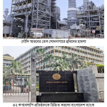
সৌদি আরবের তেল শোধনাগারে হুথিদের হামলা
৪২ ঋণখেলাপি প্রতিষ্ঠানকে চিহ্নিত করলো বাংলাদেশ ব্যাংক