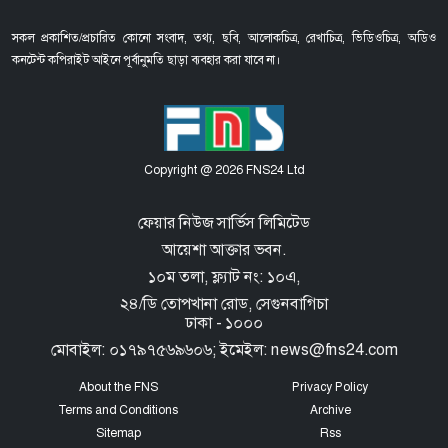
সকল প্রকাশিত/প্রচারিত কোনো সংবাদ, তথ্য, ছবি, আলোকচিত্র, রেখাচিত্র, ভিডিওচিত্র, অডিও
কনটেন্ট কপিরাইট আইনে পূর্বানুমতি ছাড়া ব্যবহার করা যাবে না।
Copyright @ 2026 FNS24 Ltd
ফেয়ার নিউজ সার্ভিস লিমিটেড
আয়েশা আক্তার ভবন.
১০ম তলা, ফ্ল্যাট নং: ১০এ,
২৪/ডি তোপখানা রোড,
সেগুনবাগিচা
ঢাকা - ১০০০
মোবাইল: ০১৭৯৭৫৬৯৬০৬; ইমেইল: news@fns24.com
About the FNS
Privacy Policy
Terms and Conditions
Archive
Sitemap
Rss