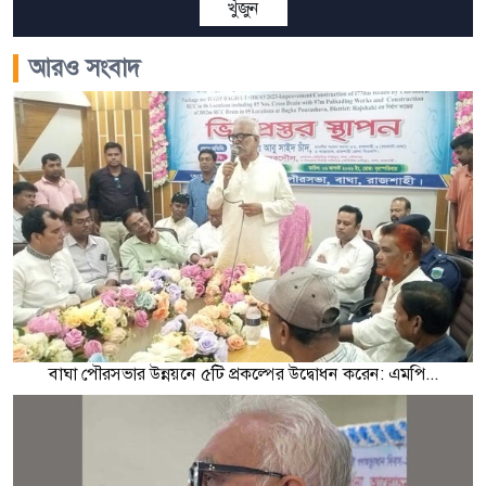
খুঁজুন
আরও সংবাদ
বাঘা পৌরসভার উন্নয়নে ৫টি প্রকল্পের উদ্বোধন করেন: এমপি...