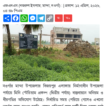
এফএনএস (নজরুল ইসলাম; মান্দা, নওগাঁ) :
| প্রকাশ: ১২ এপ্রিল, ২০২৬,
০৪:৩৮ পিএম
Share
Facebook
WhatsApp
Messenger
Telegram
Copy
অ-
অ+
Link
নওগাঁর মান্দা উপজেলার বিজয়পুর এলাকায় নির্মাণাধীন উপজেলা
পর্যায়ে মিনি স্টেডিয়াম প্রকল্প (দ্বিতীয় পর্যায়) বাস্তবায়নে অনিয়ম ও
ধীরগতির অভিযোগ উঠেছে। নির্ধারিত সময় পেরিয়ে গেলেও এখনো