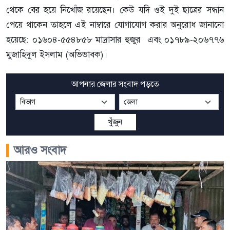
থেকে বের হয়ে নিখোঁজ রয়েছেন। কেউ যদি ওই দুই ছাত্রের সন্ধান
পেয়ে থাকেন তাহলে এই নাম্বারে যোগাযোগ করার অনুরোধ জানানো
হয়েছে: ০১৬০৪-৫৫৪৮৫৮ মাদ্রাসার হুজুর এবং ০১৭৮৯-২০৬৭৭৬
মুজাহিদুল ইসলাম (অভিভাবক)।
আপনার জেলার সংবাদ পড়তে
খুঁজুন
আরও সংবাদ