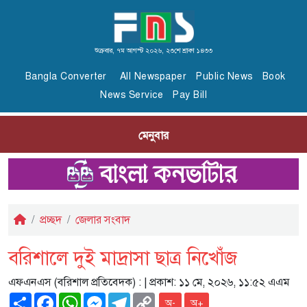
শুক্রবার, ৭ম আগস্ট ২০২৬, ২৩শে শ্রাবণ ১৪৩৩
Bangla Converter
All Newspaper
Public News
Book
News Service
Pay Bill
মেনুবার
প্রচ্ছদ
জেলার সংবাদ
বরিশালে দুই মাদ্রাসা ছাত্র নিখোঁজ
এফএনএস (বরিশাল প্রতিবেদক) :
| প্রকাশ: ১১ মে, ২০২৬, ১১:৫২ এএম
Share
Facebook
WhatsApp
Messenger
Telegram
Copy
অ-
অ+