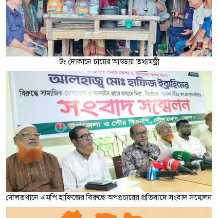
টং দোকানে চায়ের আড্ডায় তথ্যমন্ত্রী
দৌলতখানে এমপি হাফিজের বিরুদ্ধে অপপ্রচারের প্রতিবাদে সংবাদ সম্মেলন