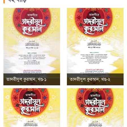
তাদরীসুল কুরআন; খণ্ড-১
তাদরীসুল কুরআন; খণ্ড-২