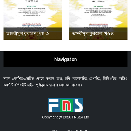
তাদরীসুল কুরআন; খণ্ড-৩
তাদরীসুল কুরআন; খণ্ড-৪
Navigation
সকল প্রকাশিত/প্রচারিত কোনো সংবাদ, তথ্য, ছবি, আলোকচিত্র, রেখাচিত্র, ভিডিওচিত্র, অডিও
কনটেন্ট কপিরাইট আইনে পূর্বানুমতি ছাড়া ব্যবহার করা যাবে না।
Copyright @ 2026 FNS24 Ltd