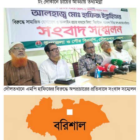
টং দোকানে চায়ের আড্ডায় তথ্যমন্ত্রী
দৌলতখানে এমপি হাফিজের বিরুদ্ধে অপপ্রচারের প্রতিবাদে সংবাদ সম্মেলন