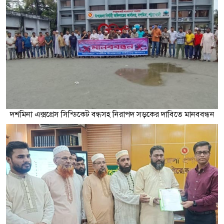
দশমিনা এক্সপ্রেস সিন্ডিকেট বন্ধসহ নিরাপদ সড়কের দাবিতে মানববন্ধন