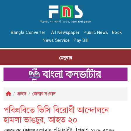
শুক্রবার, ৭ম আগস্ট ২০২৬, ২৩শে শ্রাবণ ১৪৩৩
Bangla Converter
All Newspaper
Public News
Book
News Service
Pay Bill
মেনুবার
প্রচ্ছদ
জেলার সংবাদ
পবিপ্রবিতে ভিসি বিরোধী আন্দোলনে
হামলা ভাঙচুর, আহত ২০
এফএনএস (কাজল বরণ দাস; পটুয়াখালী) :
| প্রকাশ: ১১ মে, ২০২৬,