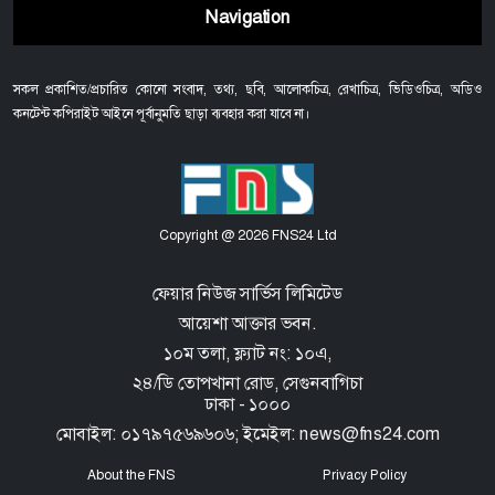
Navigation
সকল প্রকাশিত/প্রচারিত কোনো সংবাদ, তথ্য, ছবি, আলোকচিত্র, রেখাচিত্র, ভিডিওচিত্র, অডিও
কনটেন্ট কপিরাইট আইনে পূর্বানুমতি ছাড়া ব্যবহার করা যাবে না।
Copyright @ 2026 FNS24 Ltd
ফেয়ার নিউজ সার্ভিস লিমিটেড
আয়েশা আক্তার ভবন.
১০ম তলা, ফ্ল্যাট নং: ১০এ,
২৪/ডি তোপখানা রোড,
সেগুনবাগিচা
ঢাকা - ১০০০
মোবাইল: ০১৭৯৭৫৬৯৬০৬; ইমেইল: news@fns24.com
About the FNS
Privacy Policy