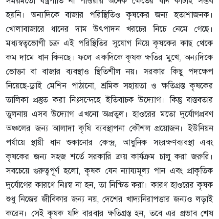
সময়মতো যন্ত্রপাতি না পাওয়ায় অনেক ক্ষেতের ধান কাটাই সম্ভব
হয়নি। অন্যদিকে বাজার পরিস্থিতিও কৃষকের জন্য হতাশাজনক।
খোলাবাজারে ধানের দাম উৎপাদন খরচের নিচে নেমে গেছে।
মধ্যস্বত্বভোগী চক্র এই পরিস্থিতির সুযোগ নিয়ে কৃষকের কাছ থেকে
কম দামে ধান কিনছে। ফলে একদিকে কৃষক ক্ষতির মুখে, অন্যদিকে
ভোক্তা বা বাজার ব্যবস্থাও স্থিতিশীল নয়। সরকার কিছু পদক্ষেপ
নিয়েছে-ড্রাই মেশিন পাঠানো, শ্রমিক সহায়তা ও ক্ষতিগ্রস্ত কৃষকের
তালিকা প্রস্তুত করা নিঃসন্দেহে ইতিবাচক উদ্যোগ। কিন্তু বাস্তবতার
তুলনায় এসব উদ্যোগ এখনো অপ্রতুল। হাওরের মতো দুর্যোগপ্রবণ
অঞ্চলের জন্য আলাদা কৃষি ব্যবস্থাপনা কৌশল প্রয়োজন। ইউনিয়ন
পর্যায়ে স্থায়ী ধান শুকানোর কেন্দ্র, আধুনিক সংরক্ষণব্যবস্থা এবং
কৃষকের জন্য সহজ শর্তে সরকারি ক্রয় কার্যক্রম চালু করা জরুরি।
সবচেয়ে গুরুত্বপূর্ণ হলো, কৃষক যেন ন্যায্যমূল্য পান এবং প্রাকৃতিক
দুর্যোগের কারণে নিঃস্ব না হন, তা নিশ্চিত করা। কারণ হাওরের কৃষক
শুধু নিজের জীবিকার জন্য নয়, দেশের খাদ্যনিরাপত্তার জন্যও লড়াই
করেন। সেই কৃষক যদি বারবার ক্ষতিগ্রস্ত হন, তবে এর প্রভাব শেষ