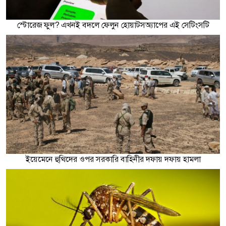
স্টোরেজ ফুল? এখনই বদলে ফেলুন হোয়াটসঅ্যাপের এই সেটিংসটি
ইয়েমেনে হুথিদের ওপর সরকারি বাহিনীর দফায় দফায় হামলা