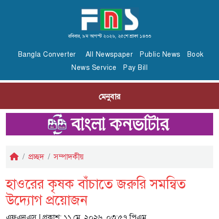
রবিবার, ৯ম আগস্ট ২০২৬, ২৫শে শ্রাবণ ১৪৩৩
Bangla Converter
All Newspaper
Public News
Book
News Service
Pay Bill
মেনুবার
প্রচ্ছদ
সম্পাদকীয়
হাওরের কৃষক বাঁচাতে জরুরি সমন্বিত
উদ্যোগ প্রয়োজন
এফএনএস
| প্রকাশ: ১১ মে, ২০২৬, ০৩:৫৭ পিএম