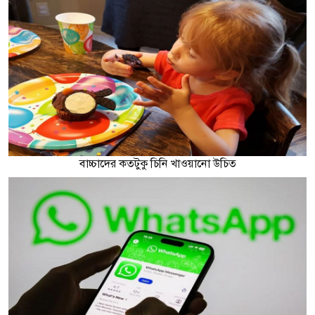
বাচ্চাদের কতটুকু চিনি খাওয়ানো উচিত