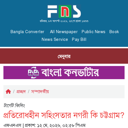
রবিবার, ৯ম আগস্ট ২০২৬, ২৫শে শ্রাবণ ১৪৩৩
Bangla Converter
All Newspaper
Public News
Book
News Service
Pay Bill
মেনুবার
প্রচ্ছদ
সম্পাদকীয়
টার্গেট কিলিং
প্রতিরোধহীন সহিংসতার নগরী কি চট্টগ্রাম?
এফএনএস
| প্রকাশ: ১২ মে, ২০২৬, ০২:৫৮ পিএম