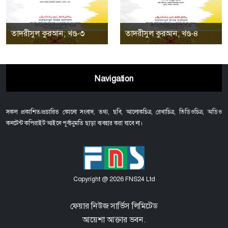
তাদরীসুল কুরআন; খণ্ড-৩
তাদরীসুল কুরআন; খণ্ড-৪
Navigation
সকল প্রকাশিত/প্রচারিত কোনো সংবাদ, তথ্য, ছবি, আলোকচিত্র, রেখাচিত্র, ভিডিওচিত্র, অডিও
কনটেন্ট কপিরাইট আইনে পূর্বানুমতি ছাড়া ব্যবহার করা যাবে না।
Copyright @ 2026 FNS24 Ltd
ফেয়ার নিউজ সার্ভিস লিমিটেড
আয়েশা আক্তার ভবন.