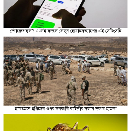
স্টোরেজ ফুল? এখনই বদলে ফেলুন হোয়াটসঅ্যাপের এই সেটিংসটি
ইয়েমেনে হুথিদের ওপর সরকারি বাহিনীর দফায় দফায় হামলা