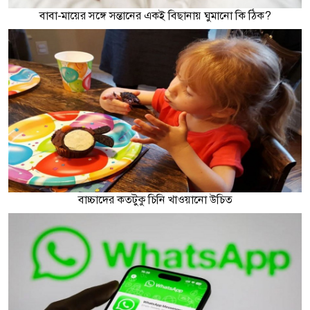
বাবা-মায়ের সঙ্গে সন্তানের একই বিছানায় ঘুমানো কি ঠিক?
বাচ্চাদের কতটুকু চিনি খাওয়ানো উচিত