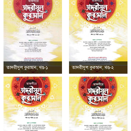
তাদরীসুল কুরআন; খণ্ড-১
তাদরীসুল কুরআন; খণ্ড-২