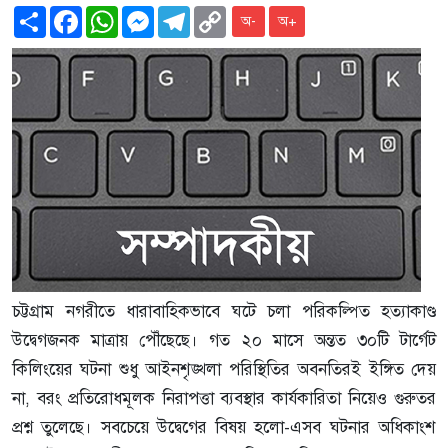
Share
Facebook
WhatsApp
Messenger
Telegram
Copy
অ-
অ+
Link
চট্টগ্রাম নগরীতে ধারাবাহিকভাবে ঘটে চলা পরিকল্পিত হত্যাকাণ্ড
উদ্বেগজনক মাত্রায় পৌঁছেছে। গত ২০ মাসে অন্তত ৩০টি টার্গেট
কিলিংয়ের ঘটনা শুধু আইনশৃঙ্খলা পরিস্থিতির অবনতিরই ইঙ্গিত দেয়
না, বরং প্রতিরোধমূলক নিরাপত্তা ব্যবস্থার কার্যকারিতা নিয়েও গুরুতর
প্রশ্ন তুলেছে। সবচেয়ে উদ্বেগের বিষয় হলো-এসব ঘটনার অধিকাংশ