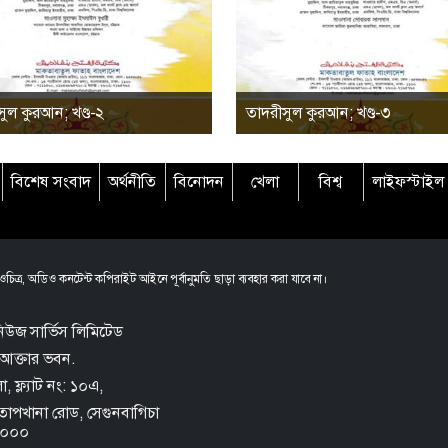
ুল কুরআন; খণ্ড-২
তাদরীসুল কুরআন; খণ্ড-৩
বিশেষ সংবাদ
অর্থনীতি
বিনোদন
খেলা
বিশ্ব
লাইফস্টাইল
চিত্র, অডিও কনটেন্ট কপিরাইট আইনে পূর্বানুমতি ছাড়া ব্যবহার করা যাবে না।
িউজ সার্ভিস লিমিটেড
আক্তার ভবন.
 ফ্ল্যাট নং: ১০এ,
তোপখানা রোড,
সেগুনবাগিচা
 ১০০০