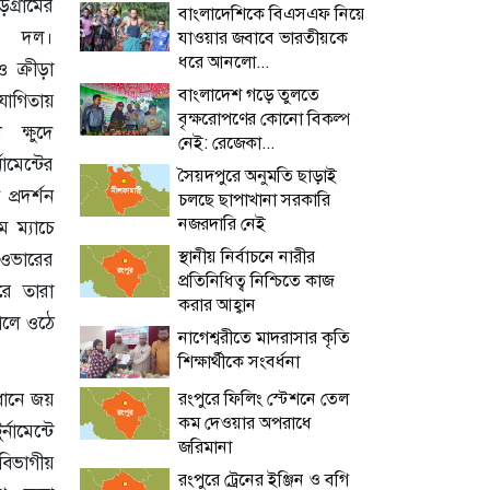
গ্রামের
বাংলাদেশিকে বিএসএফ নিয়ে
েট দল।
যাওয়ার জবাবে ভারতীয়কে
ধরে আনলো...
ও ক্রীড়া
বাংলাদেশ গড়ে তুলতে
যোগিতায়
বৃক্ষরোপণের কোনো বিকল্প
্ষুদে
নেই: রেজেকা...
ামেন্টের
সৈয়দপুরে অনুমতি ছাড়াই
প্রদর্শন
চলছে ছাপাখানা সরকারি
নজরদারি নেই
 ম্যাচে
স্থানীয় নির্বাচনে নারীর
 ওভারের
প্রতিনিধিত্ব নিশ্চিতে কাজ
ে তারা
করার আহ্বান
ালে ওঠে
নাগেশ্বরীতে মাদরাসার কৃতি
শিক্ষার্থীকে সংবর্ধনা
বধানে জয়
রংপুরে ফিলিং স্টেশনে তেল
কম দেওয়ার অপরাধে
নামেন্টে
জরিমানা
বিভাগীয়
রংপুরে ট্রেনের ইঞ্জিন ও বগি