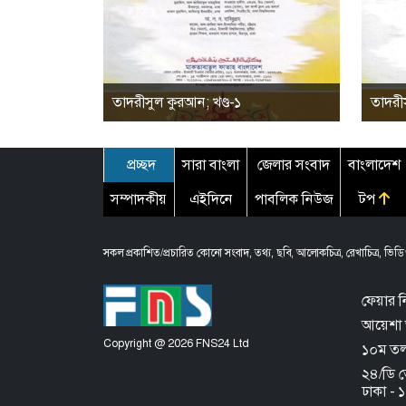
তাদরীসুল কুরআন; খণ্ড-১
তাদরীস
প্রচ্ছদ
সারা বাংলা
জেলার সংবাদ
বাংলাদেশ
সম্পাদকীয়
এইদিনে
পাবলিক নিউজ
টপ
সকল প্রকাশিত/প্রচারিত কোনো সংবাদ, তথ্য, ছবি, আলোকচিত্র, রেখাচিত্র, ভিডিও
ফেয়ার ন
আয়েশা 
Copyright @ 2026 FNS24 Ltd
১০ম তলা,
২৪/ডি 
ঢাকা -