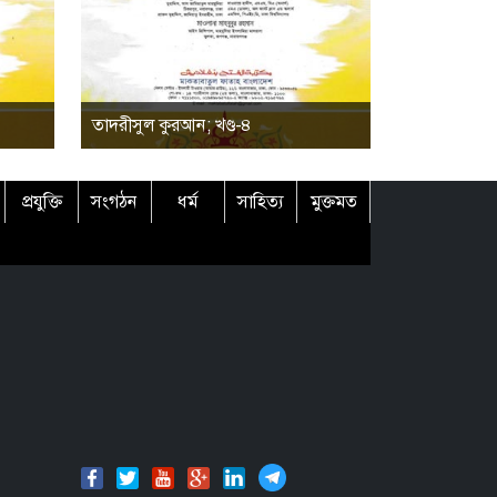
তাদরীসুল কুরআন; খণ্ড-৪
প্রযুক্তি
সংগঠন
ধর্ম
সাহিত্য
মুক্তমত