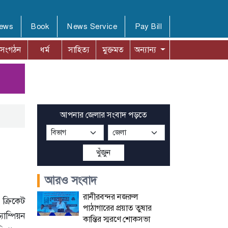
News
Book
News Service
Pay Bill
সংগঠন
ধর্ম
সাহিত্য
মুক্তমত
অন্যান্য
আপনার জেলার সংবাদ পড়তে
খুঁজুন
আরও সংবাদ
রানীরবন্দর নজরুল
ক্রিকেট
পাঠাগারের প্রয়াত তুষার
চ্যাম্পিয়ন
কান্তির স্মরণে শোকসভা