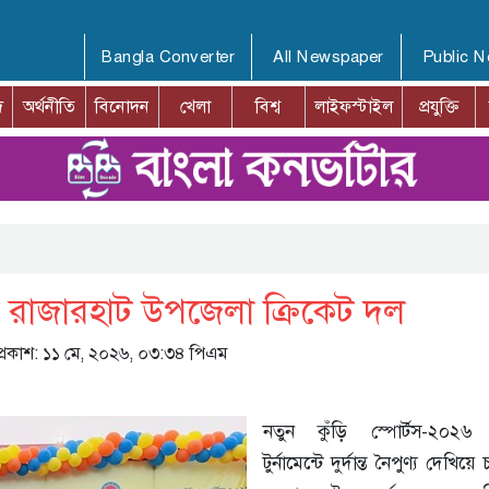
Bangla Converter
All Newspaper
Public 
দ
অর্থনীতি
বিনোদন
খেলা
বিশ্ব
লাইফস্টাইল
প্রযুক্তি
পিয়ন রাজারহাট উপজেলা ক্রিকেট দল
 প্রকাশ: ১১ মে, ২০২৬, ০৩:৩৪ পিএম
নতুন কুঁড়ি স্পোর্টস-২০২৬ 
টুর্নামেন্টে দুর্দান্ত নৈপুণ্য দেখিয়ে 