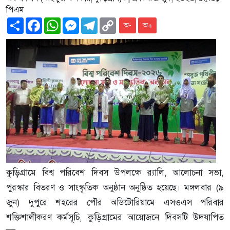
পিএম
Share
Facebook
WhatsApp
Messenger
Telegram
Copy
অ-
অ+
Link
কুড়িগ্রামে বিশ্ব পরিবেশ দিবস উপলক্ষে র‌্যালি, আলোচনা সভা,
পুরস্কার বিতরণ ও সাংস্কৃতিক অনুষ্ঠান অনুষ্ঠিত হয়েছে। মঙ্গলবার (৯
জুন) দুপুরে শহরের পৌর অডিটোরিয়ামে এসওএস পরিবার
শক্তিশালীকরণ কর্মসূচি, কুড়িগ্রামের আয়োজনে দিবসটি উদযাপিত