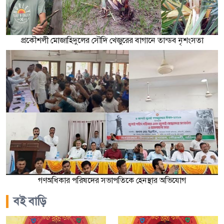
প্রকৌশলী মোজাহিদুলের সৌদি খেজুরের বাগানে তান্ডব নৃশংসতা
গণঅধিকার পরিষদের সভাপতিকে হেনস্থার অভিযোগ
বই বাড়ি