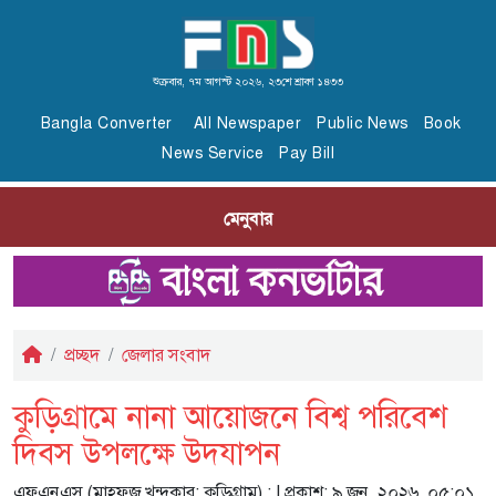
শুক্রবার, ৭ম আগস্ট ২০২৬, ২৩শে শ্রাবণ ১৪৩৩
Bangla Converter
All Newspaper
Public News
Book
News Service
Pay Bill
মেনুবার
প্রচ্ছদ
জেলার সংবাদ
কুড়িগ্রামে নানা আয়োজনে বিশ্ব পরিবেশ
দিবস উপলক্ষে উদযাপন
এফএনএস (মাহফুজ খন্দকার; কুড়িগ্রাম) :
| প্রকাশ: ৯ জুন, ২০২৬, ০৫:০১