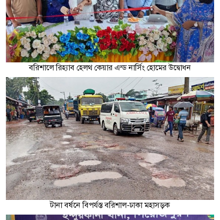
বরিশালে রিহ্যাব হেলথ কেয়ার এন্ড নার্সিং হোমের উদ্বোধন
টানা বর্ষনে বিপর্যস্ত বরিশাল-ঢাকা মহাসড়ক