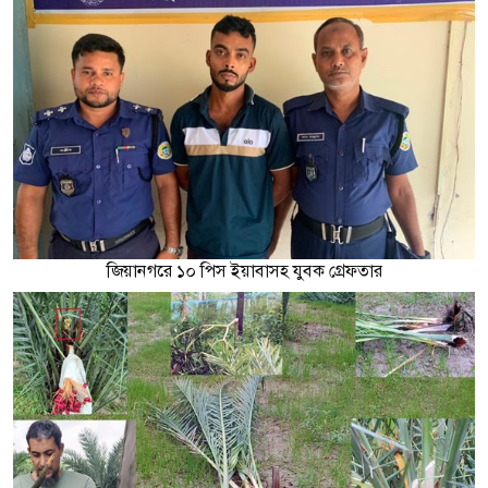
জিয়ানগরে ১০ পিস ইয়াবাসহ যুবক গ্রেফতার