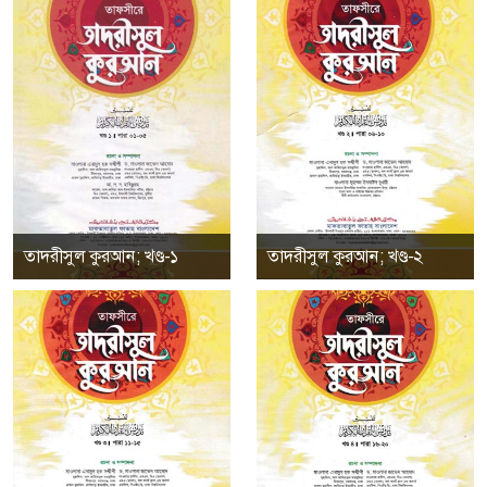
তাদরীসুল কুরআন; খণ্ড-১
তাদরীসুল কুরআন; খণ্ড-২